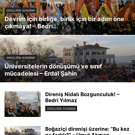
GENÇLIĞIN GÜNDEMI
Devrim için birliğe, birlik için bir adım öne
çıkmaya! – Bedri...
GENÇLIĞIN GÜNDEMI
Üniversitelerin dönüşümü ve sınıf
mücadelesi – Erdal Şahin
Direniş Nidalı Bozgunculuk! –
Bedri Yılmaz
GENÇLIĞIN GÜNDEMI
Boğaziçi direnişi üzerine: “Bu kez