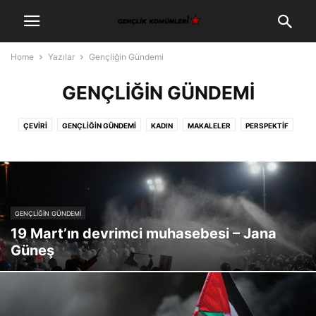
Home
Yazılar
Gençliğin Gündemi
GENÇLIĞIN GÜNDEMI
ÇEVIRI
GENÇLIĞIN GÜNDEMI
KADIN
MAKALELER
PERSPEKTIF
SEÇTIKLERIMIZ
GENÇLIĞIN GÜNDEMI
19 Mart’ın devrimci muhasebesi – Jana
Güneş