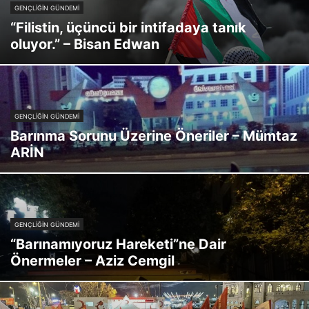
GENÇLIĞIN GÜNDEMI
“Filistin, üçüncü bir intifadaya tanık
oluyor.” – Bisan Edwan
GENÇLIĞIN GÜNDEMI
Barınma Sorunu Üzerine Öneriler – Mümtaz
ARİN
GENÇLIĞIN GÜNDEMI
“Barınamıyoruz Hareketi”ne Dair
Önermeler – Aziz Cemgil